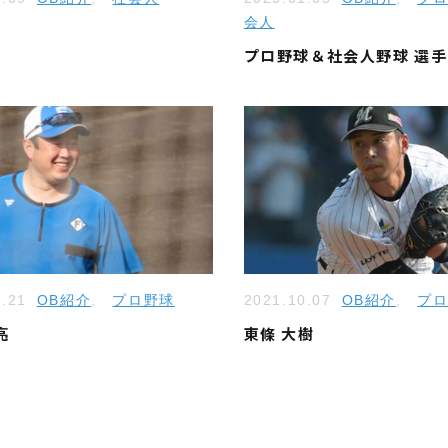
会人
プロ野球＆社会人野球 選
6.21
OB紹介
,
プロ野球
2021.10.07
OB紹介
,
プ
亮
東條 大樹