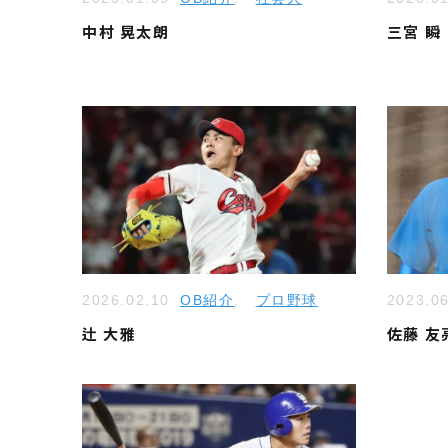
中村 晃太朗
三宮 瞬
2026.02.10
OB紹介
,
プロ野球
2023.0
辻 大雅
佐藤 友