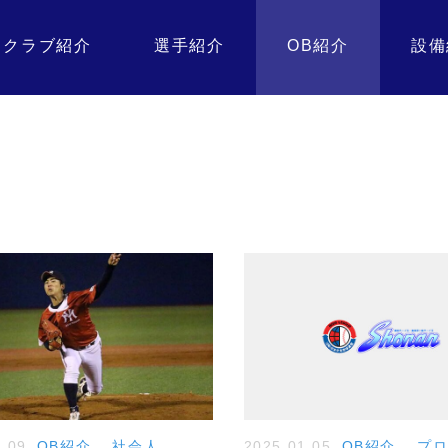
クラブ紹介
選手紹介
OB紹介
設備
1.09
OB紹介
,
社会人
2025.01.05
OB紹介
,
プ