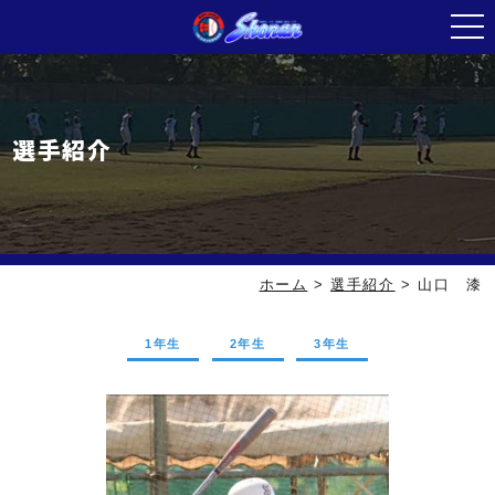
選手紹介
ホーム
>
選手紹介
>
山口 漆
1年生
2年生
3年生