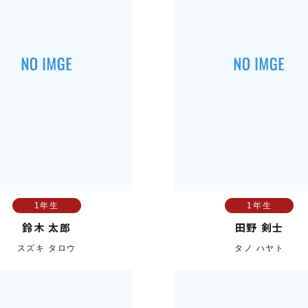
1年生
1年生
鈴木 太郎
田野 剣士
スズキ タロウ
タノ ハヤト