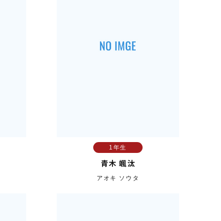
1年生
青木 颯汰
アオキ ソウタ