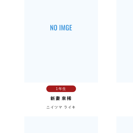
1年生
新妻 來稀
ニイツマ ライキ