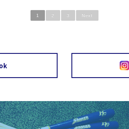
1
2
3
Next
ok