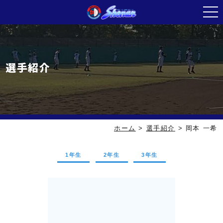
選手紹介
ホーム
>
選手紹介
>
岡本 一希
1年生
2年生
3年生