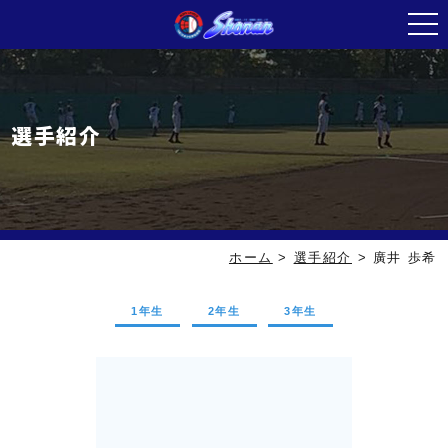
選手紹介
ホーム
>
選手紹介
>
廣井 歩希
1年生
2年生
3年生