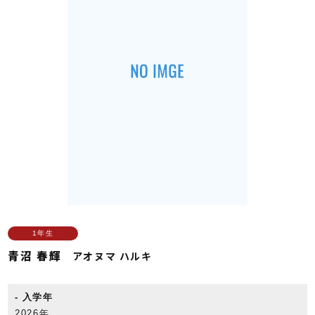
1年生
青沼 春輝
アオヌマ ハルキ
入学年
2026年