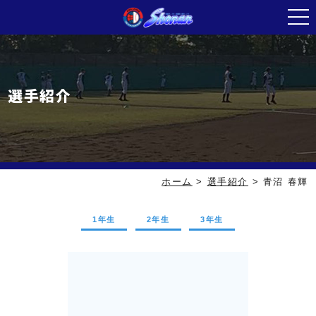
選手紹介
ホーム
>
選手紹介
>
青沼 春輝
1年生
2年生
3年生